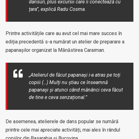
dansuri, plus excursii care îi conectează cu
țara”, explică Radu Cosma.
Printre activitățile care au avut cel mai mare succes în
ediția precedentă s-a numărat un atelier de preparare a
papanașilor organizat la Mănăstirea Caraiman.
„Atelierul de făcut papanași i-a atras pe toți
copiii (…) Mulți nu știau ce înseamnă
papanași și atunci când mănânci ceva făcut
de tine e ceva senzațional.”
De asemenea, atelierele de dans popular se numără
printre cele mai apreciate activități, mai ales în rândul
copiilor din Basarabia și Bucovina.