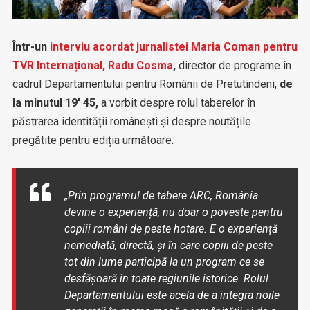
Într-un
interviu acordat jurnalistei Maria Coman pentru
TVR Internațional, Radu Cosma
,
director de programe în
cadrul Departamentului pentru Românii de Pretutindeni,
de
la minutul 19′ 45,
a vorbit despre rolul taberelor în
păstrarea identității românești și despre noutățile
pregătite pentru ediția următoare.
„Prin programul de tabere ARC, România
devine o experiență, nu doar o poveste pentru
copiii români de peste hotare. E o experiență
nemediată, directă, și în care copiii de peste
tot din lume participă la un program ce se
desfășoară în toate regiunile istorice. Rolul
Departamentului este acela de a integra noile