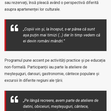
sau rezervați, însă pleacă având o perspectivă diferită
asupra apartenenței lor culturale.
„Copiii vin și, la început, s-ar părea că sunt
așa puțin mai timizi (…) dar în timp vedem că
ei devin români mândri.”
Programul pune accent pe activități practice și pe educația
non-formală. Participanții iau parte la ateliere de
meșteșuguri, dansuri, gastronomie, cântece populare și
excursii în diferite regiuni ale țării.
„Pe lângă recreere, avem parte de ateliere de
datini, obiceiuri, meșteșuguri, cântece,