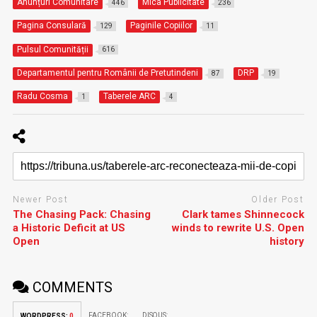
Anunțuri Comunitare
Mica Publicitate
446
236
Pagina Consulară
Paginile Copiilor
129
11
Pulsul Comunității
616
Departamentul pentru Românii de Pretutindeni
DRP
87
19
Radu Cosma
Taberele ARC
1
4
Newer Post
Older Post
The Chasing Pack: Chasing
Clark tames Shinnecock
a Historic Deficit at US
winds to rewrite U.S. Open
Open
history
COMMENTS
FACEBOOK:
DISQUS:
WORDPRESS:
0