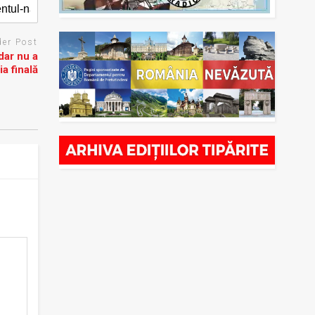
der Post
dar nu a
ia finală