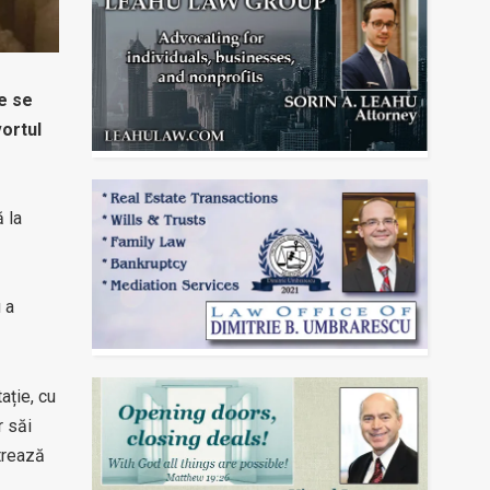
re se
vortul
 la
 a
ație, cu
r săi
trează