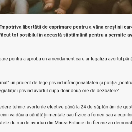
împotriva libertății de exprimare pentru a vâna creștinii ca
făcut tot posibilul în această săptămână pentru a permite a
oare pentru a aproba un amendament care ar legaliza avortul până
nat” un proiect de lege privind infracționalitatea și poliția „pentru
gislației privind avortul după doar două ore de dezbatere”.
edere tehnic, avorturile elective până la 24 de săptămâni de gest
cinii va dăuna sănătății mentale sau fizice a femeii sau a copiilo
utele de mii de avorturi din Marea Britanie din fiecare an demons