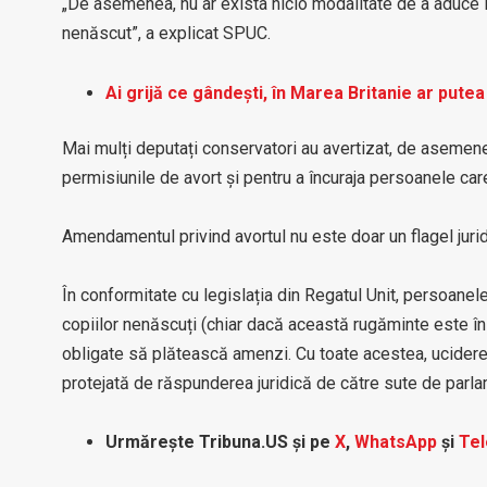
„De asemenea, nu ar exista nicio modalitate de a aduce î
nenăscut”, a explicat SPUC.
Ai grijă ce gândești, în Marea Britanie ar putea 
Mai mulți deputați conservatori au avertizat, de asemen
permisiunile de avort și pentru a încuraja persoanele car
Amendamentul privind avortul nu este doar un flagel juridi
În conformitate cu legislația din Regatul Unit, persoanel
copiilor nenăscuți (chiar dacă această rugăminte este în g
obligate să plătească amenzi. Cu toate acestea, ucidere
protejată de răspunderea juridică de către sute de parla
Urmărește Tribuna.US și pe
X
,
WhatsApp
și
Te