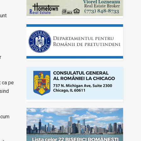
sunt
.
r
t ca pe
osind
 acum