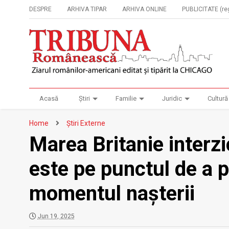
DESPRE
ARHIVA TIPAR
ARHIVA ONLINE
PUBLICITATE (reg
Acasă
Știri
Familie
Juridic
Cultură
Home
Știri Externe
Marea Britanie interzi
este pe punctul de a p
momentul nașterii
Jun 19, 2025