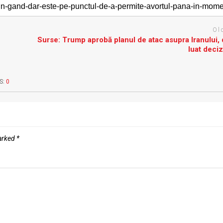
Ol
Surse: Trump aprobă planul de atac asupra Iranului, 
luat deciz
S:
0
marked
*