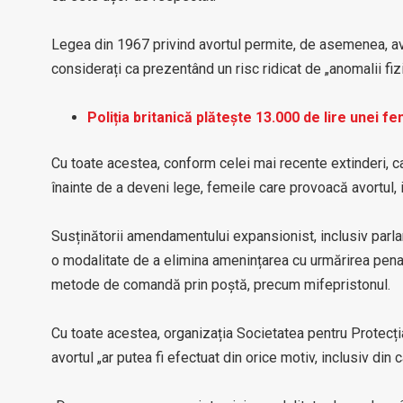
Legea din 1967 privind avortul permite, de asemenea, avor
considerați ca prezentând un risc ridicat de „anomalii fi
Poliția britanică plătește 13.000 de lire unei 
Cu toate acestea, conform celei mai recente extinderi, 
înainte de a deveni lege, femeile care provoacă avortul, i
Susținătorii amendamentului expansionist, inclusiv parlam
o modalitate de a elimina amenințarea cu urmărirea penală
metode de comandă prin poștă, precum mifepristonul.
Cu toate acestea, organizația Societatea pentru Prote
avortul „ar putea fi efectuat din orice motiv, inclusiv din 