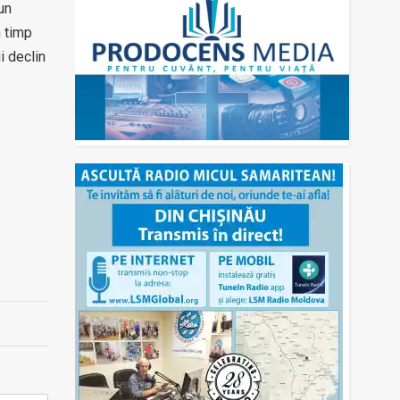
un
n timp
i declin