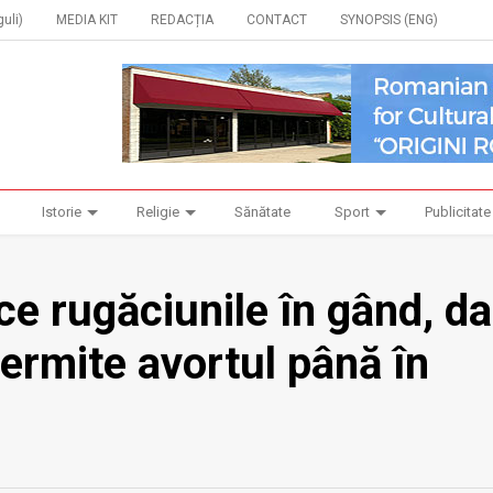
uli)
MEDIA KIT
REDACȚIA
CONTACT
SYNOPSIS (ENG)
Istorie
Religie
Sănătate
Sport
Publicitate
ce rugăciunile în gând, da
ermite avortul până în