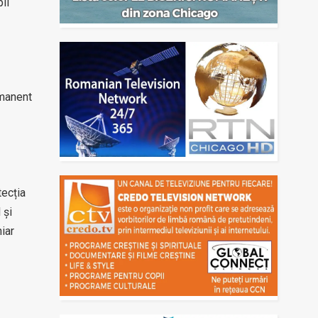
il
rmanent
tecția
 și
iar