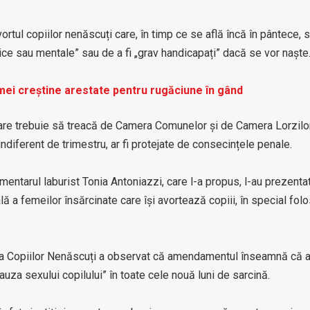
tul copiilor nenăscuți care, în timp ce se află încă în pântece, 
zice sau mentale” sau de a fi „grav handicapați” dacă se vor naște
femei creștine arestate pentru rugăciune în gând
care trebuie să treacă de Camera Comunelor și de Camera Lorzilo
ndiferent de trimestru, ar fi protejate de consecințele penale.
entarul laburist Tonia Antoniazzi, care l-a propus, l-au prezenta
 a femeilor însărcinate care își avortează copiii, în special fol
cția Copiilor Nenăscuți a observat că amendamentul înseamnă că
cauza sexului copilului” în toate cele nouă luni de sarcină.