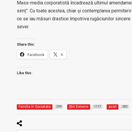
Mass-media corporatistă încadrează ultimul amendament a
simț”. Cu toate acestea, chiar și contemplarea permiterii 
ce se iau măsuri drastice împotriva rugăciunilor sincere 
sever.
Share this:
Facebook
X
Like this:
Familia în Societate
Știri Externe
avort
299
1117
283