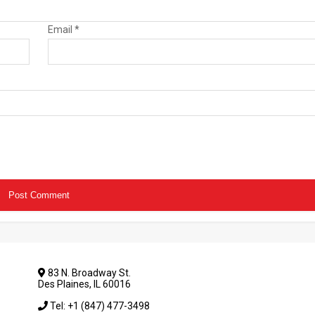
Email
*
83 N. Broadway St.
Des Plaines, IL 60016
Tel: +1 (847) 477-3498