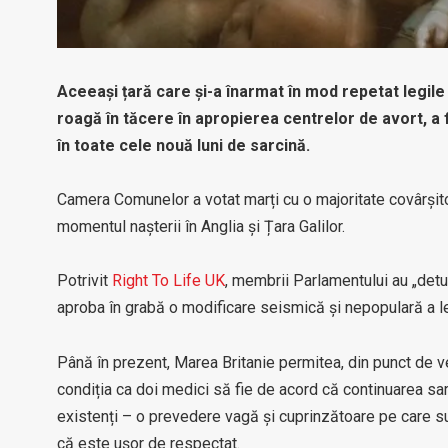
Aceeași țară care și-a înarmat în mod repetat legile 
roagă în tăcere în apropierea centrelor de avort, a 
în toate cele nouă luni de sarcină.
Camera Comunelor a votat marți cu o majoritate covârșit
momentul nașterii în Anglia și Țara Galilor.
Potrivit
Right To Life UK
, membrii Parlamentului au „detur
aproba în grabă o modificare seismică și nepopulară a le
Până în prezent, Marea Britanie permitea, din punct de v
condiția ca doi medici să fie de acord că continuarea sar
existenți – o prevedere vagă și cuprinzătoare pe care s
că este ușor de respectat.