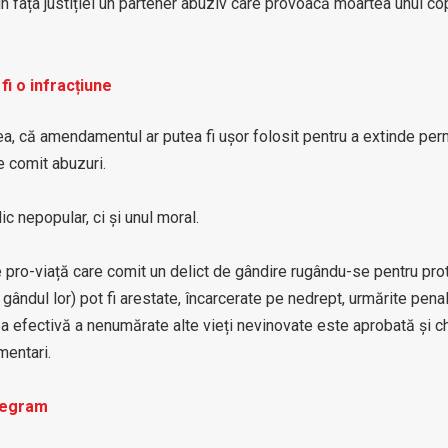
n fața justiției un partener abuziv care provoacă moartea unui cop
fi o infracțiune
ea, că amendamentul ar putea fi ușor folosit pentru a extinde pe
e comit abuzuri.
c nepopular, ci și unul moral.
e pro-viață care comit un delict de gândire rugându-se pentru pro
ândul lor) pot fi arestate, încarcerate pe nedrept, urmărite penal
a efectivă a nenumărate alte vieți nevinovate este aprobată și ch
mentari.
legram