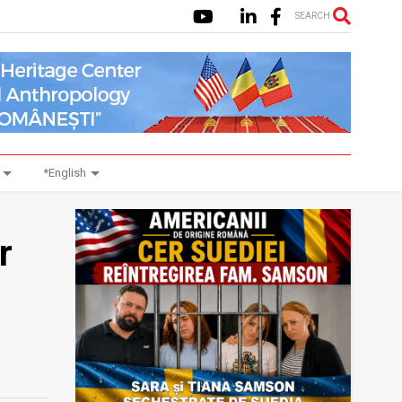
SEARCH
*English
r