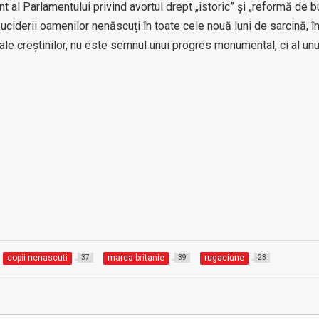
l Parlamentului privind avortul drept „istoric” și „reformă de b
uciderii oamenilor nenăscuți în toate cele nouă luni de sarcină, î
ale creștinilor, nu este semnul unui progres monumental, ci al unu
copii nenascuti
marea britanie
rugaciune
37
39
23