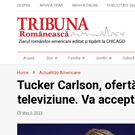
DESPRE
ARHIVA TIPAR
ARHIVA ONLINE
PUBLICITATE (reg
Acasă
Știri
Familie
Juridic
Cultură
Home
Actualități Americane
Tucker Carlson, ofertă
televiziune. Va accep
May 3, 2023