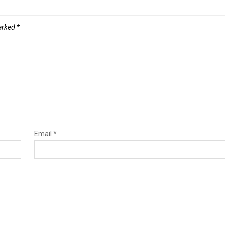
marked
*
Email
*