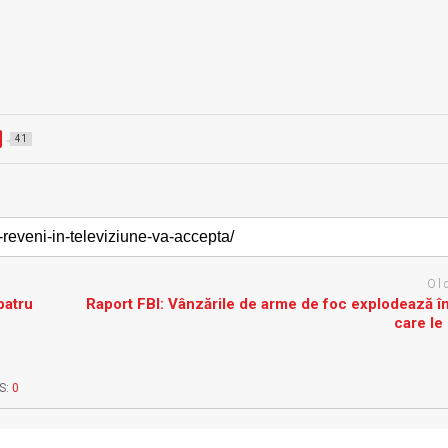
41
Ol
patru
Raport FBI: Vânzările de arme de foc explodează în
care le 
S:
0