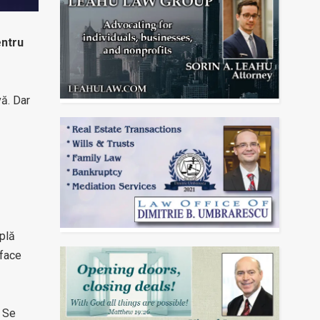
entru
vă. Dar
iplă
 face
. Se