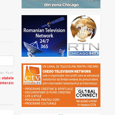
der Post
 statele
interzic