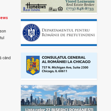
 News
lson
tul
nă când