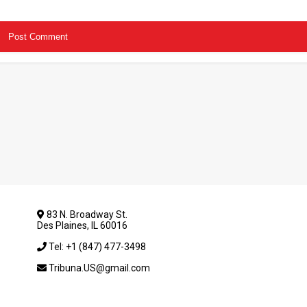
83 N. Broadway St.
Des Plaines, IL 60016
Tel: +1 (847) 477-3498
Tribuna.US@gmail.com