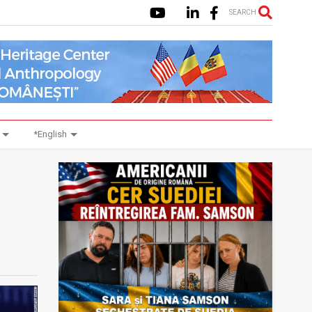
SEARCH
*English
n