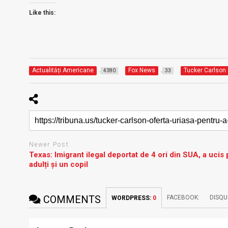
Like this:
Actualități Americane
Fox News
Tucker Carlson
4380
33
Newer Post
Texas: Imigrant ilegal deportat de 4 ori din SUA, a ucis 
adulți și un copil
COMMENTS
FACEBOOK:
DISQU
WORDPRESS:
0